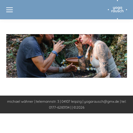
michael wähner | telemannstr. 3 | 04107 leipzig | yogarausch@gmx.de | tel:
0177-6283134 | | ©2026