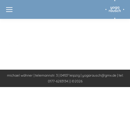
michael wähner | telemannstr. 3 | 04107 leipzig | yogarausch@gmx.de | tel:
0177-6283134 | | ©2026